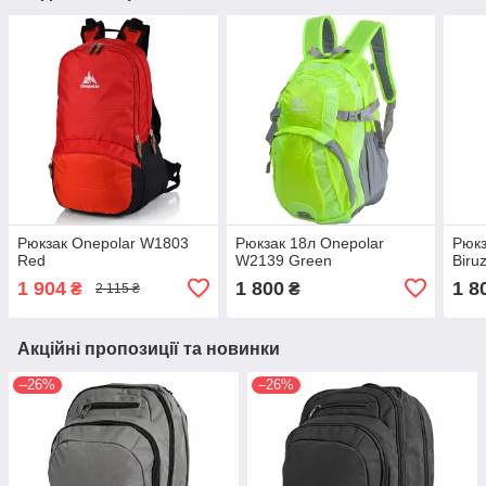
Рюкзак Onepolar W1803
Рюкзак 18л Onepolar
Рюкз
Red
W2139 Green
Biru
1 904
1 800
1 8
₴
₴
2 115 ₴
Акційні пропозиції та новинки
–26%
–26%