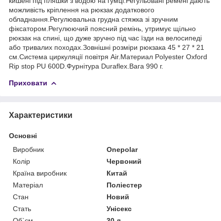
кишені під пляшки з водою на гумці.Регульовані ремені дають
можливість кріплення на рюкзак додаткового
обладнання.Регулювальна грудна стяжка зі зручним
фіксатором.Регулюючий поясний ремінь, утримує щільно
рюкзак на спині, що дуже зручно під час їзди на велосипеді
або тривалих походах.Зовнішні розміри рюкзака 45 * 27 * 21
см.Система циркуляції повітря Air.Материал Polyester Oxford
Rip stop PU 600D.Фурнітура Duraflex.Вага 990 г.
Приховати
Характеристики
Основні
Виробник
Onepolar
Колір
Червоний
Країна виробник
Китай
Матеріал
Поліестер
Стан
Новий
Стать
Унісекс
Об`єм
30 л