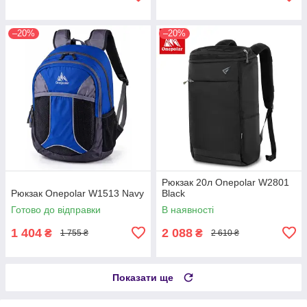
–20%
–20%
Рюкзак 20л Onepolar W2801
Рюкзак Onepolar W1513 Navy
Black
Готово до відправки
В наявності
1 404
2 088
₴
₴
1 755 ₴
2 610 ₴
Показати ще