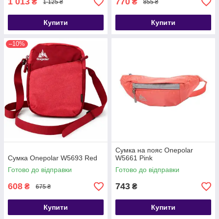
1 013
770
₴
₴
1 125 ₴
855 ₴
Купити
Купити
–10%
Сумка на пояс Onepolar
Сумка Onepolar W5693 Red
W5661 Pink
Готово до відправки
Готово до відправки
608
743
₴
₴
675 ₴
Купити
Купити