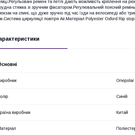
умці.Регульовані ремені та петлі дають можливість кріплення на 
рудна стяжка зі зручним фіксатором.Регулювальний поясний ремінь
юкзак на спині, що дуже зручно під час їзди на велосипеді або тр
м.Система циркуляції повітря Air.Матеріал Polyester Oxford Rip sto
арактеристики
Основні
иробник
Onepolar
олір
Синій
раїна виробник
Китай
атеріал
Поліесте