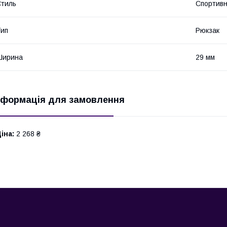
тиль
Спортив
ип
Рюкзак
Ширина
29 мм
нформація для замовлення
іна:
2 268 ₴