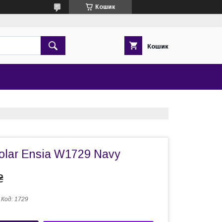
Кошик
Кошик
olar Ensia W1729 Navy
₴
Код:
1729