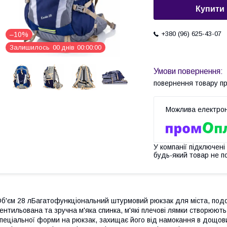
Купити
+380 (96) 625-43-07
–10%
Залишилось
0
0
днів
0
0
0
0
0
0
повернення товару п
У компанії підключені
будь-який товар не п
б'єм 28 лБагатофункціональний штурмовий рюкзак для міста, подо
ентильована та зручна м'яка спинка, м'які плечові лямки створюю
пеціальної форми на рюкзак, захищає його від намокання в дощовит