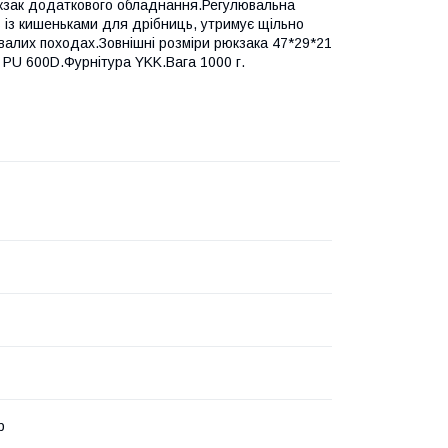
рюкзак додаткового обладнання.Регулювальна
 із кишеньками для дрібниць, утримує щільно
ивалих походах.Зовнішні розміри рюкзака 47*29*21
p PU 600D.Фурнітура YKK.Вага 1000 г.
р