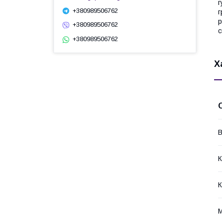
г
+380989506762
г
р
+380989506762
с
+380989506762
Х
В
К
К
М