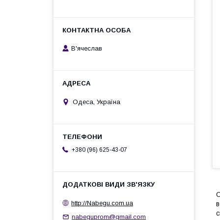
В'ячеслав
Одеса, Україна
+380 (96) 625-43-07
О
http://Nabegu.com.ua
в
с
nabeguprom@gmail.com