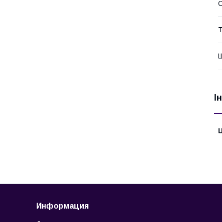
С
Т
І
Ц
Информация