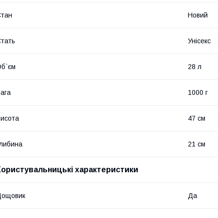
Стан
Новий
тать
Унісекс
б`єм
28 л
ага
1000 г
исота
47 см
либина
21 см
Користувальницькі характеристики
Дощовик
Да