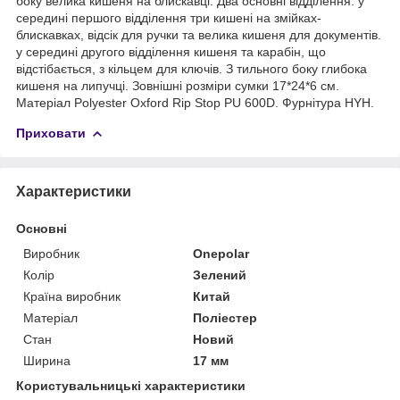
боку велика кишеня на блискавці. Два основні відділення: у
середині першого відділення три кишені на змійках-
блискавках, відсік для ручки та велика кишеня для документів.
у середині другого відділення кишеня та карабін, що
відстібається, з кільцем для ключів. З тильного боку глибока
кишеня на липучці. Зовнішні розміри сумки 17*24*6 см.
Матеріал Polyester Oxford Rip Stop PU 600D. Фурнітура HYH.
Приховати
Характеристики
Основні
Виробник
Onepolar
Колір
Зелений
Країна виробник
Китай
Матеріал
Поліестер
Стан
Новий
Ширина
17 мм
Користувальницькі характеристики