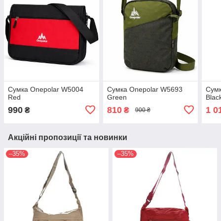
Сумка Onepolar W5004
Сумка Onepolar W5693
Сумк
Red
Green
Blac
990
810
1 0
₴
₴
900 ₴
Акційні пропозиції та новинки
–35%
–35%