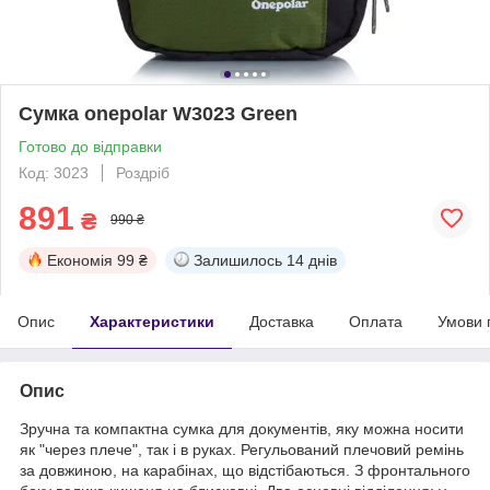
Сумка onepolar W3023 Green
Готово до відправки
Код: 3023
Роздріб
891
₴
990 ₴
Економія
99 ₴
Залишилось
14 днів
Опис
Характеристики
Доставка
Оплата
Умови 
Опис
Зручна та компактна сумка для документів, яку можна носити
як "через плече", так і в руках. Регульований плечовий ремінь
за довжиною, на карабінах, що відстібаються. З фронтального