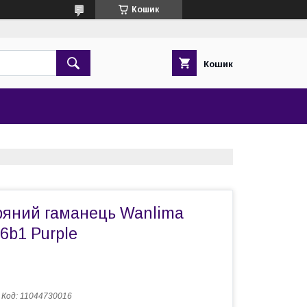
Кошик
Кошик
ряний гаманець Wanlima
6b1 Purple
Код:
11044730016