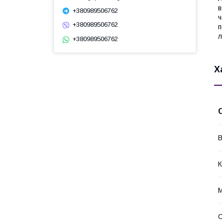
в
+380989506762
ч
+380989506762
п
л
+380989506762
Х
В
К
М