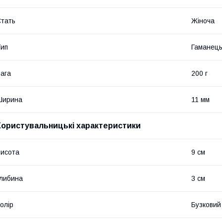
тать
Жіноча
ип
Гаманец
ага
200 г
Ширина
11 мм
Користувальницькі характеристики
исота
9 см
либина
3 см
олір
Бузковий