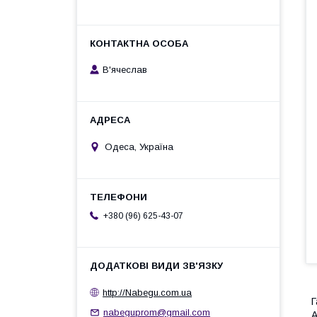
В'ячеслав
Одеса, Україна
+380 (96) 625-43-07
http://Nabegu.com.ua
Г
nabeguprom@gmail.com
А