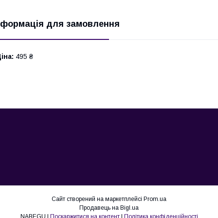
нформація для замовлення
іна:
495 ₴
Сайт створений на маркетплейсі
Prom.ua
Продавець на Bigl.ua
NABEGU |
Поскаржитися на контент
|
Політика конфіденційності