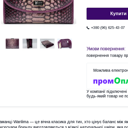
Купити
+380 (96) 625-43-07
повернення товару п
У компанії підключені
будь-який товар не п
аманці Wanlima — це вічна класика для тих, хто цінує баланс між 
ксесуари бренду виготовляються з м’якої натуральної шкіри, яка р