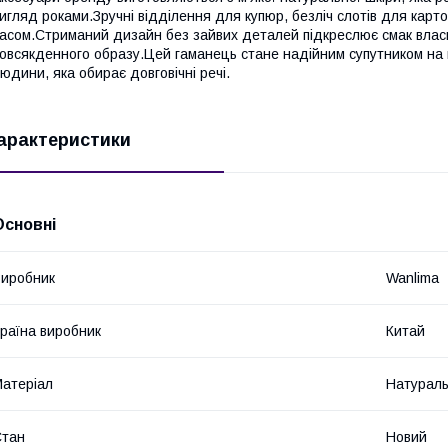
игляд роками.Зручні відділення для купюр, безліч слотів для карт
асом.Стриманий дизайн без зайвих деталей підкреслює смак власни
овсякденного образу.Цей гаманець стане надійним супутником на
юдини, яка обирає довговічні речі.
арактеристики
Основні
иробник
Wanlima
раїна виробник
Китай
атеріал
Натураль
Стан
Новий