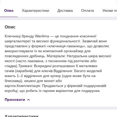
Опис
Характеристики
Доставка
Оплата
Умови п
Опис
Ключниці бренду Wanlima — це поєднання класичної
шкіргалантереї та високої функціональності. Зазвичай вони
представлені у форматі «ключниця-гаманець», що дозволяє
використовувати їх як компактний органайзер для
повсякденних дрібниць. Матеріали: Натуральна шкіра високої
якості (часто лакована, з тисненням під рептилію або
гладка).Тримачі: Всередині розташовано 6 металевих
гачків (карабінів) для ключів.Відділення: Багато моделей
мають 1–2 відділення для купюр (одне може бути на
блискавці), кишені для монет або
карток.Комплектація: Продаються у фірмовій подарунковій
коробці, що робить їх гарним варіантом для подарунка.
Приховати
Характеристики