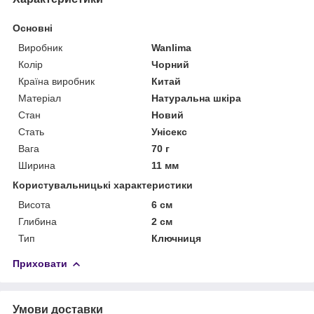
Основні
Виробник
Wanlima
Колір
Чорний
Країна виробник
Китай
Матеріал
Натуральна шкіра
Стан
Новий
Стать
Унісекс
Вага
70 г
Ширина
11 мм
Користувальницькі характеристики
Висота
6 см
Глибина
2 см
Тип
Ключниця
Приховати
Умови доставки