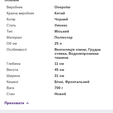
Виробник
Onepolar
Країна виробник
Китай
Колір
Чорний
Стать
Унісекс
Тип
Міський
Матеріал
Поліестер
Об`єм
25 л
Особливості
Вентиляція спини, Грудна
стяжка, Водонепроникна
тканина
Глибина
11 см
Висота
45 см
Ширина
31 см
Кишені
Бічні, Фронтальний
Вага
700 г
Стан
Новий
Приховати