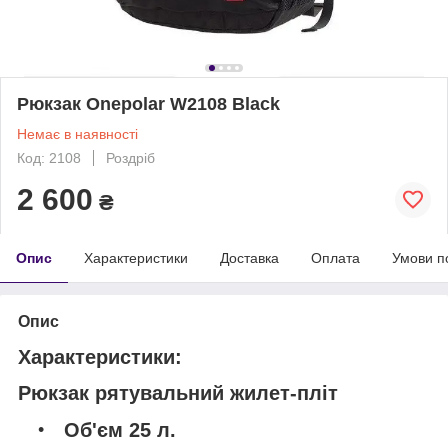
Рюкзак Onepolar W2108 Black
Немає в наявності
Код: 2108
Роздріб
2 600
₴
Опис
Характеристики
Доставка
Оплата
Умови п
Опис
Характеристики:
Рюкзак рятувальний жилет-пліт
Об'єм 25 л.